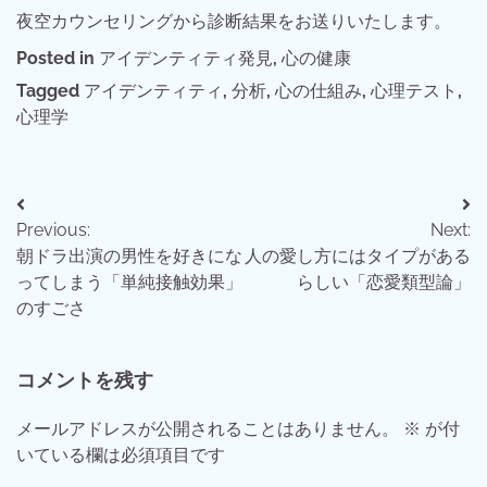
夜空カウンセリングから診断結果をお送りいたします。
Posted in
アイデンティティ発見
,
心の健康
Tagged
アイデンティティ
,
分析
,
心の仕組み
,
心理テスト
,
心理学
投
Previous:
Next:
稿
朝ドラ出演の男性を好きにな
人の愛し方にはタイプがある
ナ
ってしまう「単純接触効果」
らしい「恋愛類型論」
のすごさ
ビ
ゲ
コメントを残す
ー
メールアドレスが公開されることはありません。
※
が付
シ
いている欄は必須項目です
ョ