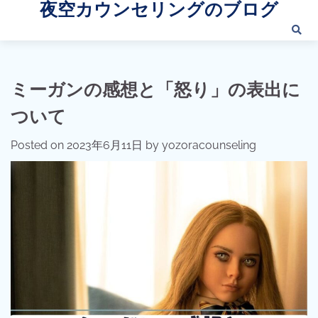
夜空カウンセリングのブログ
Skip
to
content
ミーガンの感想と「怒り」の表出に
ついて
Posted on
2023年6月11日
by
yozoracounseling