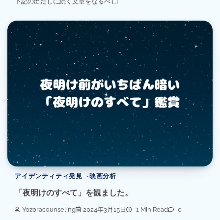
下記の出だしに続く文章をなるべ […]
アイデンティティ発見
映画分析
「夜明けのすべて」を観ました。
Yozoracounseling
2024年3月15日
1 Min Read
0