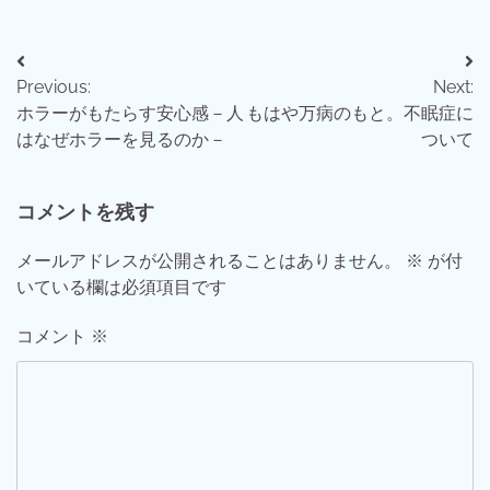
投
Previous:
Next:
稿
ホラーがもたらす安心感－人
もはや万病のもと。不眠症に
ナ
はなぜホラーを見るのか－
ついて
ビ
コメントを残す
ゲ
ー
メールアドレスが公開されることはありません。
※
が付
いている欄は必須項目です
シ
ョ
コメント
※
ン