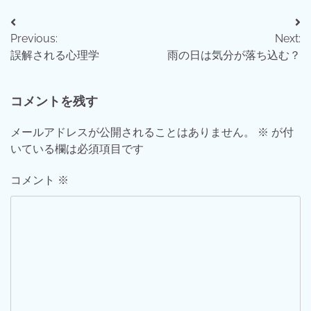
投
Previous:
Next:
稿
誤解される心理学
雨の日は気分が落ち込む？
ナ
ビ
コメントを残す
ゲ
メールアドレスが公開されることはありません。
※
が付
ー
いている欄は必須項目です
シ
コメント
※
ョ
ン