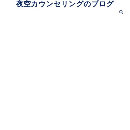
夜空カウンセリングのブログ
Skip
to
content