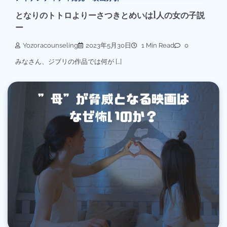
となりのトトロよりーさつきとめいは1人の女の子説
ー
Yozoracounseling
2023年5月30日
1 Min Read
0
みなさん、ジブリの作品では何が […]