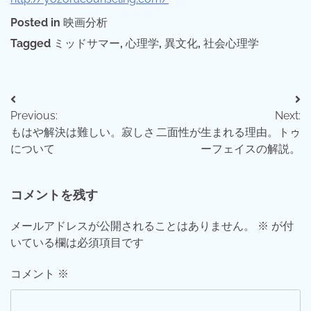
Posted in
映画分析
Tagged
ミッドサマー
,
心理学
,
異文化
,
社会心理学
投
Previous:
Next:
稿
もはや解決は難しい。寂しさ
二面性が生まれる理由。トゥ
ナ
について
ーフェイスの解説。
ビ
コメントを残す
ゲ
ー
メールアドレスが公開されることはありません。
※
が付
いている欄は必須項目です
シ
ョ
コメント
※
ン