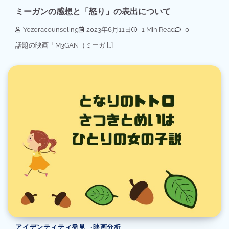
ミーガンの感想と「怒り」の表出について
Yozoracounseling
2023年6月11日
1 Min Read
0
話題の映画「M3GAN（ミーガ […]
アイデンティティ発見
映画分析