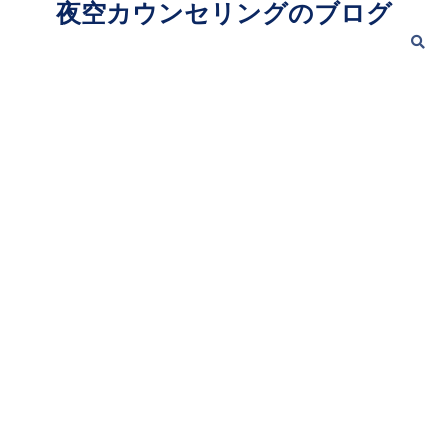
夜空カウンセリングのブログ
Skip
to
content